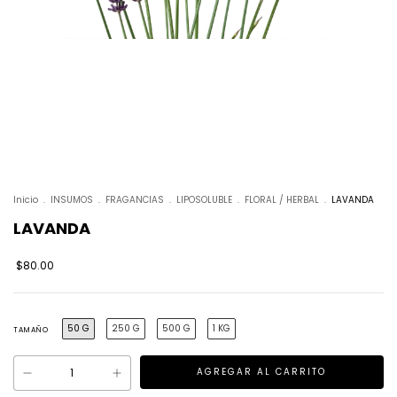
Inicio
.
INSUMOS
.
FRAGANCIAS
.
LIPOSOLUBLE
.
FLORAL / HERBAL
.
LAVANDA
LAVANDA
$80.00
50 G
250 G
500 G
1 KG
TAMAÑO