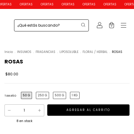
OFERTAS
OFERTAS
OFERTAS
OFERTAS
OFERTAS
OFERTAS
OFE
0
Inicio
.
INSUMOS
.
FRAGANCIAS
.
LIPOSOLUBLE
.
FLORAL / HERBAL
.
ROSAS
ROSAS
$80.00
50 G
250 G
500 G
1 KG
TAMAÑO
8
en stock