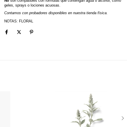
No 
son compatibles con fórmulas que contengan agua o alcohol, como 
geles, sprays o lociones acuosas.
Contamos con probadores disponibles en nuestra tienda física.
NOTAS: FLORAL