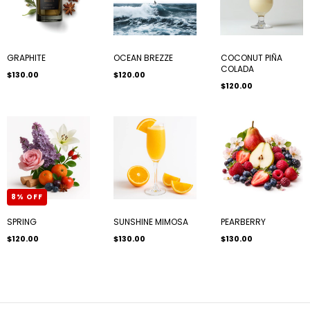
GRAPHITE
OCEAN BREZZE
COCONUT PIÑA
COLADA
$130.00
$120.00
$120.00
8
%
OFF
SPRING
SUNSHINE MIMOSA
PEARBERRY
$120.00
$130.00
$130.00